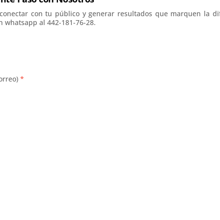
onectar con tu público y generar resultados que marquen la dif
n whatsapp al 442-181-76-28.
orreo)
*