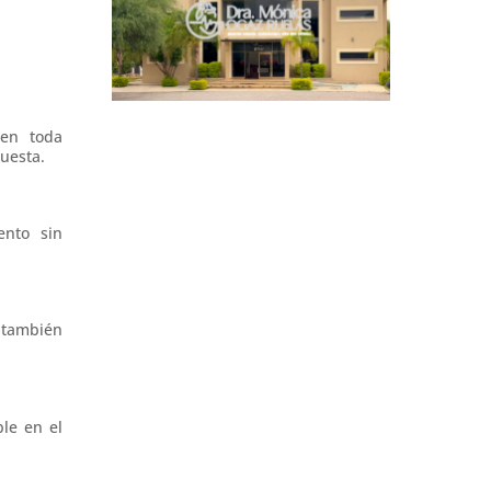
 en toda
uesta.
ento sin
 también
ble en el