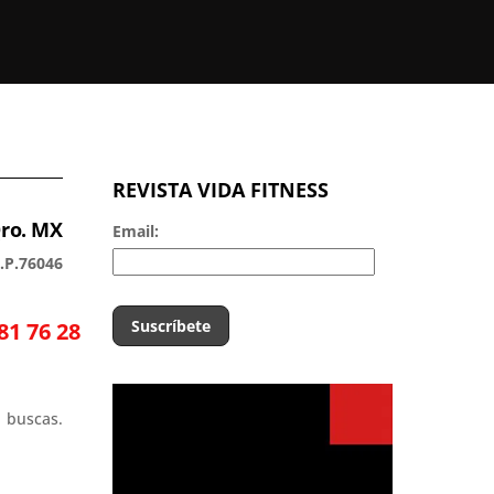
REVISTA VIDA FITNESS
Qro. MX
Email:
.P.76046
81 76 28
 buscas.