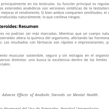
rincipalmente en los testículos. Su función principal es regular
los esteroides anabólicos son versiones sintéticas de la testoster
mejorar el rendimiento. Si bien ambos comparten similitudes, el 
roducidas naturalmente, lo que conlleva riesgos.
steroides: Resumen
oides no podrían ser más marcadas. Mientras que un cuerpo natu
 esteroides altera la química del organismo, afectando las hormona
o. Los resultados con fármacos son rápidos e impresionantes, p
iento muscular sostenible, seguro y sin estragos en el organis
sos distintos: uno busca la excelencia dentro de los límites 
ciales.
 Adverse Effects of Anabolic Steroids on Mental Health
.
to Hormonal del Uso de Esteroides
. Hospital Universitario