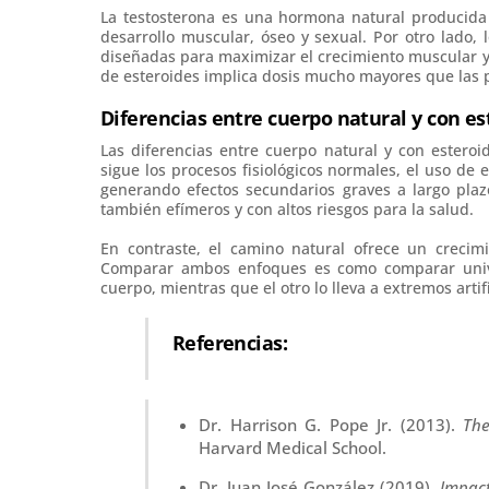
La testosterona es una hormona natural producida p
desarrollo muscular, óseo y sexual. Por otro lado, 
diseñadas para maximizar el crecimiento muscular y 
de esteroides implica dosis mucho mayores que las p
Diferencias entre cuerpo natural y con e
Las diferencias entre cuerpo natural y con ester
sigue los procesos fisiológicos normales, el uso de
generando efectos secundarios graves a largo plaz
también efímeros y con altos riesgos para la salud.
En contraste, el camino natural ofrece un crecim
Comparar ambos enfoques es como comparar univer
cuerpo, mientras que el otro lo lleva a extremos artifi
Referencias:
Dr. Harrison G. Pope Jr. (2013).
The
Harvard Medical School.
Dr. Juan José González (2019).
Impac