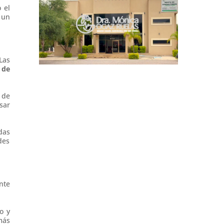
 el
 un
Las
 de
 de
sar
das
des
nte
o y
más