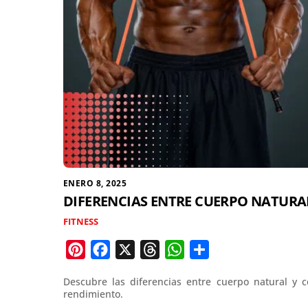
ENERO 8, 2025
DIFERENCIAS ENTRE CUERPO NATURAL
FITNESS
P
F
X
T
W
C
i
a
h
h
o
Descubre las diferencias entre cuerpo natural y 
n
c
r
a
m
rendimiento.
t
e
e
t
p