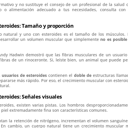
ormativo y no sustituye el consejo de un profesional de la salud o
o o alimentación adecuado a tus necesidades, consulta con
steroides: Tamaño y proporción
o natural y uno con esteroides es el tamaño de los músculos. 
desarrollar un volumen muscular que simplemente
no es posible
o Andy Hadwin demostró que las fibras musculares de un usuario
bras de un rinoceronte. Si, leíste bien, un animal que puede pe
s usuarios de esteroides
contienen el
doble de
estructuras llama
repararse más rápido. Por eso, el crecimiento muscular con esteroi
tural.
teroides: Señales visuales
teroides, existen varias pistas. Los hombros desproporcionadame
 piel extremadamente fina son características comunes.
ntan la retención de nitrógeno, incrementan el volumen sanguíne
. En cambio, un cuerpo natural tiene un crecimiento muscular 