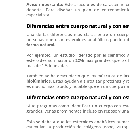
Aviso importante:
Este artículo es de carácter inf
e
b
a
s
a
deporte. Para diseñar un plan de entrenamient
especialista.
r
o
d
A
r
e
o
s
p
t
Diferencias entre cuerpo natural y con e
s
k
p
i
Una de las diferencias más claras entre un cuerp
t
r
personas que usan esteroides anabólicos pueden 
forma natural.
Por ejemplo, un estudio liderado por el científic
esteroides son hasta un
22%
más grandes que las fi
más de 1.5 toneladas.
También se ha descubierto que los músculos de
lo
biolúmbrios
. Estas ayudan a sintetizar proteínas y 
es mucho más rápido y notable que en un cuerpo na
Diferencias entre cuerpo natural y con es
Si te preguntas cómo identificar un cuerpo con es
grandes, venas prominentes incluso en reposo y una
Esto se debe a que los esteroides anabólicos aume
estimulan la producción de colágeno (Pope, 2013)