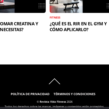
FITNESS
OMAR CREATINA Y
¿QUÉ ES EL RIR EN EL GYM Y
NECESITAS?
CÓMO APLICARLO?
Back
To
Top
POLÍTICA DE PRIVACIDAD
TÉRMINOS Y CONDICIONES
©
Revista Vida Fitness
2026
Todos los derechos sobre las marcas, imágenes y contenidos están protegidos.