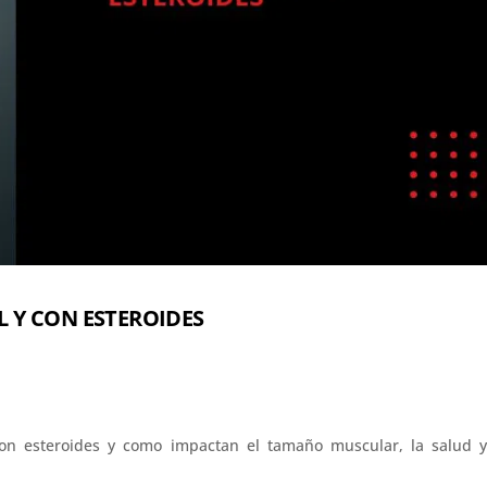
 Y CON ESTEROIDES
con esteroides y como impactan el tamaño muscular, la salud y