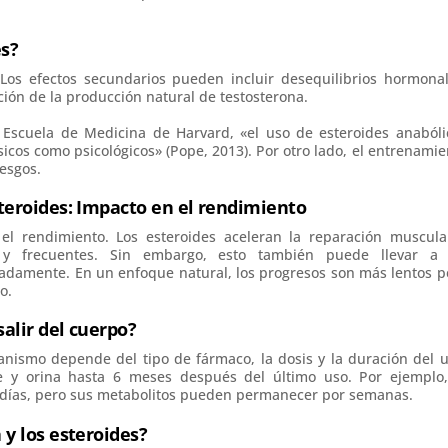
es?
 Los efectos secundarios pueden incluir desequilibrios hormonal
ión de la producción natural de testosterona.
a Escuela de Medicina de Harvard, «el uso de esteroides anabóli
sicos como psicológicos» (Pope, 2013). Por otro lado, el entrenamie
iesgos.
steroides: Impacto en el rendimiento
 el rendimiento. Los esteroides aceleran la reparación muscula
y frecuentes. Sin embargo, esto también puede llevar a
uadamente. En un enfoque natural, los progresos son más lentos p
o.
alir del cuerpo?
nismo depende del tipo de fármaco, la dosis y la duración del u
 y orina hasta 6 meses después del último uso. Por ejemplo,
5 días, pero sus metabolitos pueden permanecer por semanas.
 y los esteroides?