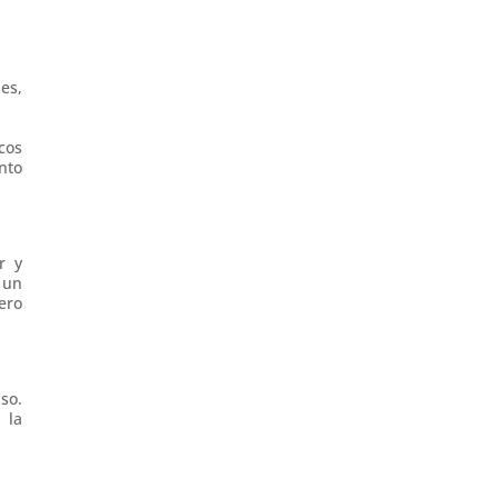
es,
cos
nto
r y
 un
ero
so.
 la