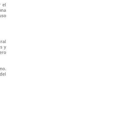
 el
ona
uso
ral
s y
ero
mo.
del