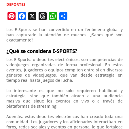
DEPORTES
P
F
X
T
W
C
i
a
h
h
o
Los E-Sports se han convertido en un fenómeno global y
n
c
r
a
m
han capturado la atención de muchos. ¿Sabes qué son
exactamente?
t
e
e
t
p
e
b
a
s
a
¿Qué se considera E-SPORTS?
r
o
d
A
r
Los E-Sports, o deportes electrónicos, son competencias de
e
o
s
p
t
videojuegos organizadas de forma profesional. En estos
eventos, jugadores o equipos compiten entre sí en diversos
s
k
p
i
géneros de videojuegos, que van desde estrategia en
t
r
tiempo real hasta juegos de lucha.
Lo interesante es que no solo requieren habilidad y
estrategia, sino que también atraen a una audiencia
masiva que sigue los eventos en vivo o a través de
plataformas de streaming.
Además, estos deportes electrónicos han creado toda una
comunidad. Los jugadores y los aficionados interactúan en
foros, redes sociales y eventos en persona, lo que fortalece