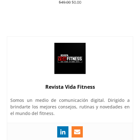
El
El
$
49.00
$
0.00
precio
precio
original
actual
Añadir al carrito
era:
es:
$49.00.
$0.00.
Revista Vida Fitness
Somos un medio de comunicación digital. Dirigido a
brindarte los mejores consejos, rutinas y novedades en
el mundo del fitness.