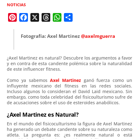
NOTICIAS
P
F
X
T
W
C
i
a
h
h
o
n
c
r
a
m
Fotografía: Axel Martinez
@axelmguerra
t
e
e
t
p
e
b
a
s
a
¿Axel Martinez es natural? Descubre los argumentos a favor
r
o
d
A
r
y en contra de esta candente polémica sobre la naturalidad
e
o
s
p
t
de este influencer fitness.
s
k
p
i
Como ya sabemos
Axel Martinez
ganó fuerza como un
influyente mexicano del fitness en las redes sociales.
t
r
Incluso algunos lo consideran el David Laid mexicano. Sin
embargo, como toda celebridad del fisicoulturismo sufre de
de acusaciones sobre el uso de esteroides anabólicos.
¿Axel Martinez es Natural?
En el mundo del fisicoculturismo la figura de Axel Martinez
ha generado un debate candente sobre su naturaleza como
atleta. La pregunta es: ¿es realmente natural o está