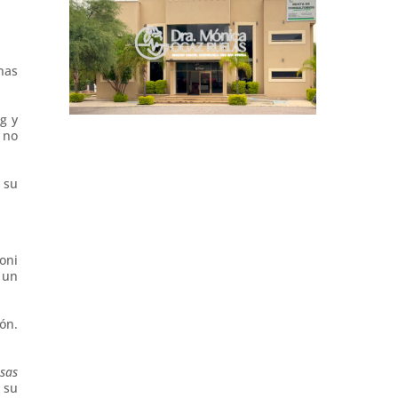
inas
g y
 no
 su
oni
 un
ón.
sas
 su