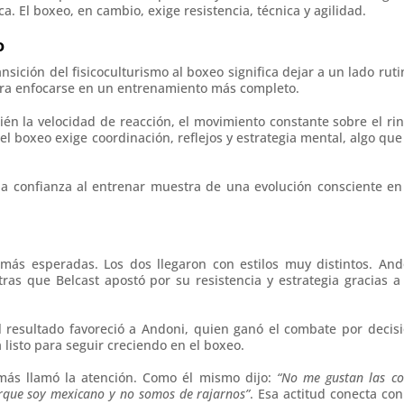
ica. El boxeo, en cambio, exige resistencia, técnica y agilidad.
o
ransición del fisicoculturismo al boxeo significa dejar a un lado rut
ara enfocarse en un entrenamiento más completo.
én la velocidad de reacción, el movimiento constante sobre el rin
el boxeo exige coordinación, reflejos y estrategia mental, algo que
 la confianza al entrenar muestra de una evolución consciente en
 más esperadas. Los dos llegaron con estilos muy distintos. And
as que Belcast apostó por su resistencia y estrategia gracias a
 resultado favoreció a Andoni, quien ganó el combate por decisi
 listo para seguir creciendo en el boxeo.
más llamó la atención. Como él mismo dijo:
“No me gustan las co
orque soy mexicano y no somos de rajarnos”
. Esa actitud conecta con