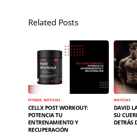
r
o
d
A
r
e
o
s
p
t
s
k
p
i
Related Posts
t
r
FITNESS
,
NOTICIAS
NOTICIAS
CELLX POST WORKOUT:
DAVID LA
POTENCIA TU
SU CUER
ENTRENAMIENTO Y
DETRÁS D
RECUPERACIÓN