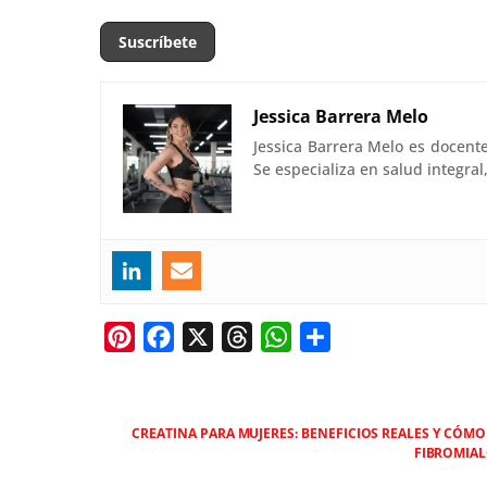
Jessica Barrera Melo
Jessica Barrera Melo es docent
Se especializa en salud integra
P
F
X
T
W
C
i
a
h
h
o
n
c
r
a
m
t
e
e
t
p
CREATINA PARA MUJERES: BENEFICIOS REALES Y CÓM
FIBROMIAL
e
b
a
s
a