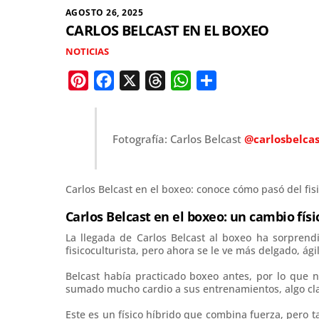
AGOSTO 26, 2025
CARLOS BELCAST EN EL BOXEO
NOTICIAS
P
F
X
T
W
C
i
a
h
h
o
n
c
r
a
m
Fotografía: Carlos Belcast
@carlosbelcas
t
e
e
t
p
e
b
a
s
a
r
o
d
A
r
Carlos Belcast en el boxeo: conoce cómo pasó del fisi
e
o
s
p
t
Carlos Belcast en el boxeo: un cambio fís
s
k
p
i
La llegada de Carlos Belcast al boxeo ha sorprend
t
r
fisicoculturista, pero ahora se le ve más delgado, ágil
Belcast había practicado boxeo antes, por lo que n
sumado mucho cardio a sus entrenamientos, algo clave
Este es un físico híbrido que combina fuerza, pero 