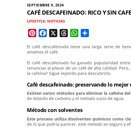
SEPTIEMBRE 9, 2024
CAFÉ DESCAFEINADO: RICO Y SIN CAF
LIFESTYLE
,
NOTICIAS
P
F
X
T
W
C
i
a
h
h
o
El café descafeinado tiene una larga serie de be
n
c
r
a
m
amamos el café.
t
e
e
t
p
El café descafeinado ha ganado popularidad entre
e
b
a
s
a
renunciar al placer de un café de alta calidad. Pero
la cafeína? Sigue leyendo para descubrirlo.
r
o
d
A
r
e
o
s
p
t
Café descafeinado: preservando lo mejor 
s
k
p
i
Existen varios métodos para eliminar la cafeína del
t
r
de dióxido de carbono y el método suizo de agua.
Método con solventes
Este proceso utiliza disolventes químicos como clo
de lo que podría parecer, este método es seguro y efe