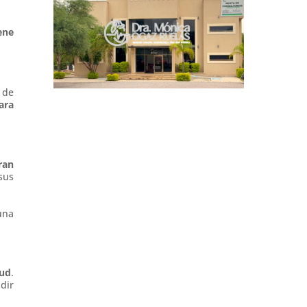
ene
 de
ara
ran
sus
una
lud
.
dir