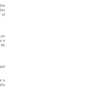
tos
des
 el
can
a e
 de
til
e o
día