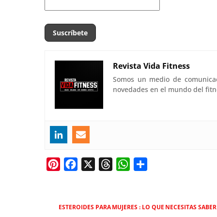
Revista Vida Fitness
Somos un medio de comunicació
novedades en el mundo del fitn
P
F
X
T
W
C
i
a
h
h
o
n
c
r
a
m
t
e
e
t
p
ESTEROIDES PARA MUJERES : LO QUE NECESITAS SABER