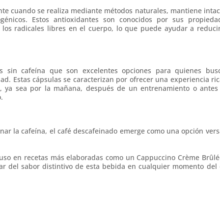
nte cuando se realiza mediante métodos naturales, mantiene intac
rogénicos. Estos antioxidantes son conocidos por sus propieda
los radicales libres en el cuerpo, lo que puede ayudar a reducir
as sin cafeína que son excelentes opciones para quienes bus
dad. Estas cápsulas se caracterizan por ofrecer una experiencia ric
ía, ya sea por la mañana, después de un entrenamiento o antes
.
nar la cafeína,
el café descafeinado emerge como una opción versá
incluso en recetas más elaboradas como un Cappuccino Crème Brûlé
tar del sabor distintivo de esta bebida en cualquier momento del 