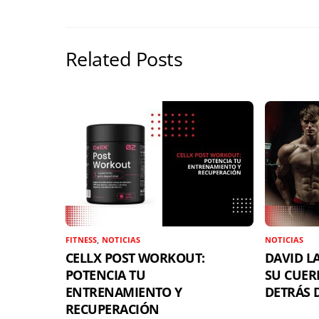
e
b
a
s
a
r
o
d
A
r
e
o
s
p
t
Related Posts
s
k
p
i
t
r
FITNESS
,
NOTICIAS
NOTICIAS
CELLX POST WORKOUT:
DAVID LA
POTENCIA TU
SU CUER
ENTRENAMIENTO Y
DETRÁS D
RECUPERACIÓN