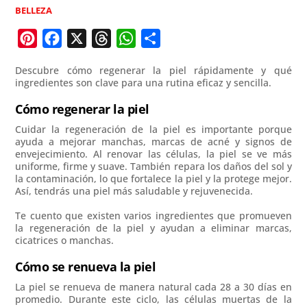
BELLEZA
P
F
X
T
W
C
i
a
h
h
o
Descubre cómo regenerar la piel rápidamente y qué
n
c
r
a
m
ingredientes son clave para una rutina eficaz y sencilla.
t
e
e
t
p
Cómo regenerar la piel
e
b
a
s
a
Cuidar la regeneración de la piel es importante porque
r
o
d
A
r
ayuda a mejorar manchas, marcas de acné y signos de
e
o
s
p
t
envejecimiento. Al renovar las células, la piel se ve más
uniforme, firme y suave. También repara los daños del sol y
s
k
p
i
la contaminación, lo que fortalece la piel y la protege mejor.
t
r
Así, tendrás una piel más saludable y rejuvenecida.
Te cuento que existen varios ingredientes que promueven
la regeneración de la piel y ayudan a eliminar marcas,
cicatrices o manchas.
Cómo se renueva la piel
La piel se renueva de manera natural cada 28 a 30 días en
promedio. Durante este ciclo, las células muertas de la