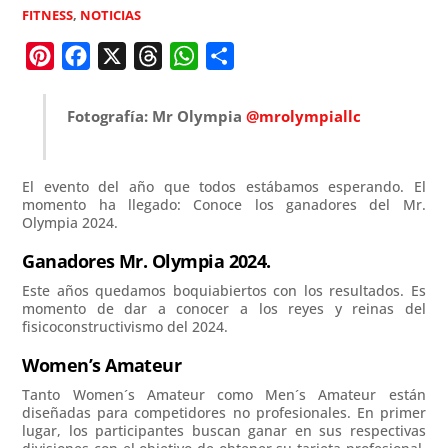
FITNESS
,
NOTICIAS
P
F
X
T
W
C
i
a
h
h
o
n
c
r
a
m
Fotografía: Mr Olympia
@mrolympiallc
t
e
e
t
p
e
b
a
s
a
El evento del año que todos estábamos esperando. El
r
o
d
A
r
momento ha llegado: Conoce los ganadores del Mr.
e
o
s
p
t
Olympia 2024.
s
k
p
i
Ganadores Mr. Olympia 2024.
t
r
Este años quedamos boquiabiertos con los resultados. Es
momento de dar a conocer a los reyes y reinas del
fisicoconstructivismo del 2024.
Women’s Amateur
Tanto Women´s Amateur como Men´s Amateur están
diseñadas para competidores no profesionales. En primer
lugar, los participantes buscan ganar en sus respectivas