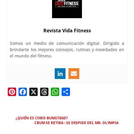
Revista Vida Fitness
Somos un medio de comunicación digital. Dirigido a
brindarte los mejores consejos, rutinas y novedades en
el mundo del fitness.
P
F
X
T
W
C
i
a
h
h
o
n
c
r
a
m
t
e
e
t
p
¿QUIÉN ES CHRIS BUMSTEAD?
CBUM SE RETIRA : SE DESPIDE DEL MR. OLYMPIA
e
b
a
s
a
r
o
d
A
r