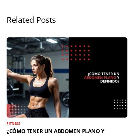
e
o
s
p
t
s
k
p
i
Related Posts
t
r
FITNESS
¿CÓMO TENER UN ABDOMEN PLANO Y