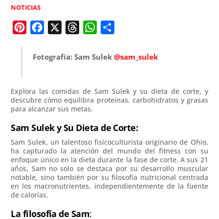
NOTICIAS
P
F
X
T
W
C
i
a
h
h
o
n
c
r
a
m
Fotografía: Sam Sulek
@sam_sulek
t
e
e
t
p
e
b
a
s
a
Explora las comidas de Sam Sulek y su dieta de corte, y
r
o
d
A
r
descubre cómo equilibra proteínas, carbohidratos y grasas
e
o
s
p
t
para alcanzar sus metas.
s
k
p
i
Sam Sulek y Su Dieta de Corte:
t
r
Sam Sulek, un talentoso fisicoculturista originario de Ohio,
ha capturado la atención del mundo del fitness con su
enfoque único en la dieta durante la fase de corte. A sus 21
años, Sam no solo se destaca por su desarrollo muscular
notable, sino también por su filosofía nutricional centrada
en los macronutrientes, independientemente de la fuente
de calorías.
La filosofía de Sam
: