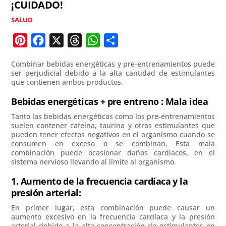
¡CUIDADO!
SALUD
P
F
X
T
W
C
i
a
h
h
o
Combinar bebidas energéticas y pre-entrenamientos puede
n
c
r
a
m
ser perjudicial debido a la alta cantidad de estimulantes
que contienen ambos productos.
t
e
e
t
p
e
b
a
s
a
Bebidas energéticas + pre entreno : Mala idea
r
o
d
A
r
Tanto las bebidas energéticas como los pre-entrenamientos
e
o
s
p
t
suelen contener cafeína, taurina y otros estimulantes que
pueden tener efectos negativos en el organismo cuando se
s
k
p
i
consumen en exceso o se combinan. Esta mala
t
r
combinación puede ocasionar daños cardiacos, en el
sistema nervioso llevando al límite al organismo.
1. Aumento de la frecuencia cardíaca y la
presión arterial:
En primer lugar, esta combinación puede causar un
aumento excesivo en la frecuencia cardíaca y la presión
arterial debido a la alta concentración de estimulantes en