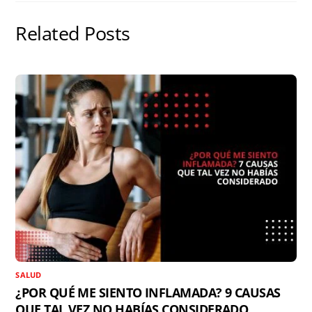
e
o
s
p
t
s
k
p
i
Related Posts
t
r
SALUD
¿POR QUÉ ME SIENTO INFLAMADA? 9 CAUSAS
QUE TAL VEZ NO HABÍAS CONSIDERADO