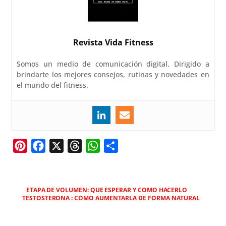
Revista Vida Fitness
Somos un medio de comunicación digital. Dirigido a
brindarte los mejores consejos, rutinas y novedades en
el mundo del fitness.
P
F
X
T
W
C
i
a
h
h
o
n
c
r
a
m
t
e
e
t
p
ETAPA DE VOLUMEN: QUE ESPERAR Y COMO HACERLO
TESTOSTERONA : COMO AUMENTARLA DE FORMA NATURAL
e
b
a
s
a
r
o
d
A
r