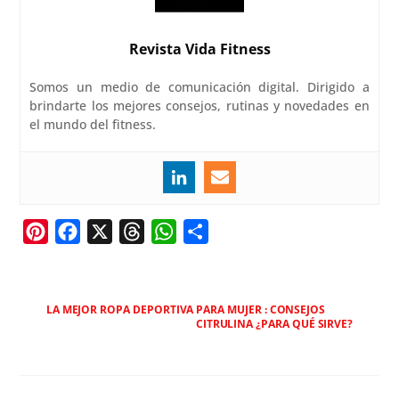
Revista Vida Fitness
Somos un medio de comunicación digital. Dirigido a
brindarte los mejores consejos, rutinas y novedades en
el mundo del fitness.
P
F
X
T
W
C
i
a
h
h
o
n
c
r
a
m
t
e
e
t
p
LA MEJOR ROPA DEPORTIVA PARA MUJER : CONSEJOS
CITRULINA ¿PARA QUÉ SIRVE?
e
b
a
s
a
r
o
d
A
r
e
o
s
p
t