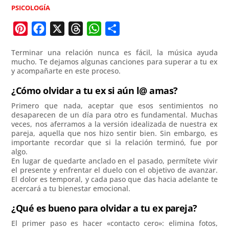
PSICOLOGÍA
P
F
X
T
W
C
i
a
h
h
o
Terminar una relación nunca es fácil, la música ayuda
n
c
r
a
m
mucho. Te dejamos algunas canciones para superar a tu ex
y acompañarte en este proceso.
t
e
e
t
p
e
b
a
s
a
¿Cómo olvidar a tu ex si aún l@ amas?
r
o
d
A
r
Primero que nada, aceptar que esos sentimientos no
e
o
s
p
t
desaparecen de un día para otro es fundamental. Muchas
veces, nos aferramos a la versión idealizada de nuestra ex
s
k
p
i
pareja, aquella que nos hizo sentir bien. Sin embargo, es
t
r
importante recordar que si la relación terminó, fue por
algo.
En lugar de quedarte anclado en el pasado, permítete vivir
el presente y enfrentar el duelo con el objetivo de avanzar.
El dolor es temporal, y cada paso que das hacia adelante te
acercará a tu bienestar emocional.
¿Qué es bueno para olvidar a tu ex pareja?
El primer paso es hacer «contacto cero»: elimina fotos,