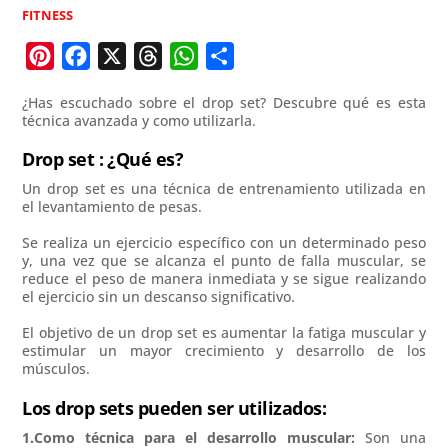
FITNESS
P
F
X
T
W
C
i
a
h
h
o
¿Has escuchado sobre el drop set? Descubre qué es esta
n
c
r
a
m
técnica avanzada y como utilizarla.
t
e
e
t
p
Drop set : ¿Qué es?
e
b
a
s
a
Un drop set es una técnica de entrenamiento utilizada en
r
o
d
A
r
el levantamiento de pesas.
e
o
s
p
t
Se realiza un ejercicio específico con un determinado peso
s
k
p
i
y, una vez que se alcanza el punto de falla muscular, se
t
r
reduce el peso de manera inmediata y se sigue realizando
el ejercicio sin un descanso significativo.
El objetivo de un drop set es aumentar la fatiga muscular y
estimular un mayor crecimiento y desarrollo de los
músculos.
Los drop sets pueden ser utilizados:
1.Como técnica para el desarrollo muscular:
Son una