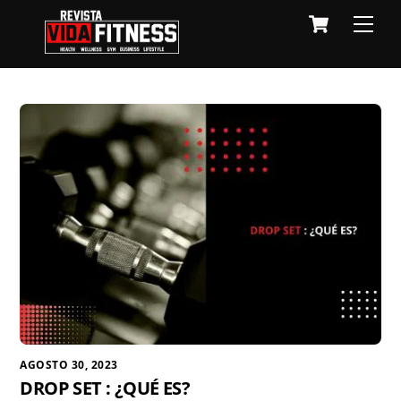
Skip
Cart
Men
to
content
AGOSTO 30, 2023
DROP SET : ¿QUÉ ES?