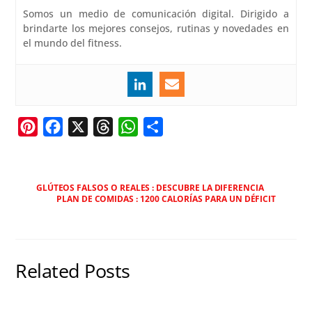
Somos un medio de comunicación digital. Dirigido a
brindarte los mejores consejos, rutinas y novedades en
el mundo del fitness.
P
F
X
T
W
C
i
a
h
h
o
n
c
r
a
m
t
e
e
t
p
GLÚTEOS FALSOS O REALES : DESCUBRE LA DIFERENCIA
PLAN DE COMIDAS : 1200 CALORÍAS PARA UN DÉFICIT
e
b
a
s
a
r
o
d
A
r
e
o
s
p
t
s
k
p
i
Related Posts
t
r