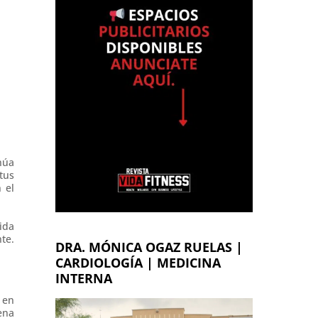
núa
tus
 el
ida
te.
DRA. MÓNICA OGAZ RUELAS |
CARDIOLOGÍA | MEDICINA
INTERNA
 en
ena