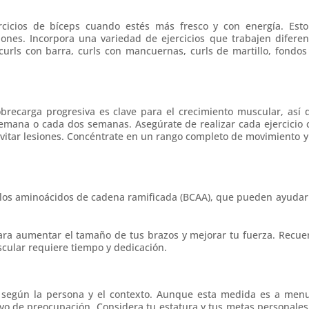
cicios de bíceps cuando estés más fresco y con energía. Esto
iones. Incorpora una variedad de ejercicios que trabajen diferen
urls con barra, curls con mancuernas, curls de martillo, fondos
recarga progresiva es clave para el crecimiento muscular, así 
semana o cada dos semanas. Asegúrate de realizar cada ejercicio 
 evitar lesiones. Concéntrate en un rango completo de movimiento y
 los aminoácidos de cadena ramificada (BCAA), que pueden ayudar
para aumentar el tamaño de tus brazos y mejorar tu fuerza. Recue
scular requiere tiempo y dedicación.
según la persona y el contexto. Aunque esta medida es a men
ivo de preocupación. Considera tu estatura y tus metas personales.