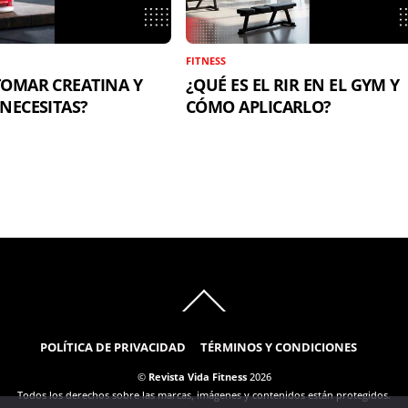
FITNESS
OMAR CREATINA Y
¿QUÉ ES EL RIR EN EL GYM Y
NECESITAS?
CÓMO APLICARLO?
Back
To
Top
POLÍTICA DE PRIVACIDAD
TÉRMINOS Y CONDICIONES
©
Revista Vida Fitness
2026
Todos los derechos sobre las marcas, imágenes y contenidos están protegidos.