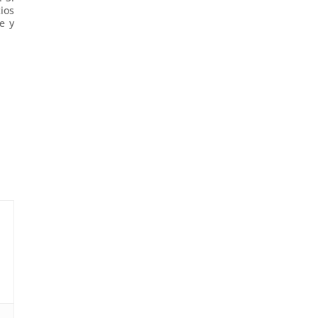
ios
e y