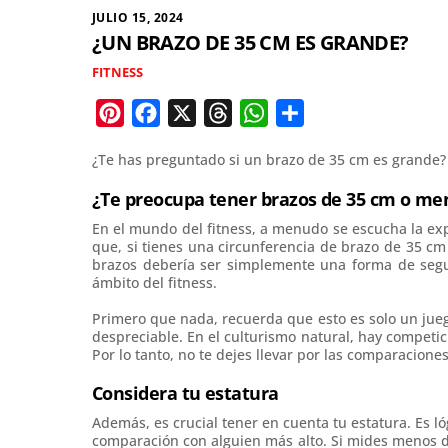
JULIO 15, 2024
¿UN BRAZO DE 35 CM ES GRANDE?
FITNESS
P
F
X
T
W
C
i
a
h
h
o
¿Te has preguntado si un brazo de 35 cm es grande? C
n
c
r
a
m
t
e
e
t
p
¿Te preocupa tener brazos de 35 cm o me
e
b
a
s
a
En el mundo del fitness, a menudo se escucha la ex
que, si tienes una circunferencia de brazo de 35 cm
r
o
d
A
r
brazos debería ser simplemente una forma de segui
e
o
s
p
t
ámbito del fitness.
s
k
p
i
Primero que nada, recuerda que esto es solo un jue
t
r
despreciable. En el culturismo natural, hay compet
Por lo tanto, no te dejes llevar por las comparaciones
Considera tu estatura
Además, es crucial tener en cuenta tu estatura. Es
comparación con alguien más alto. Si mides menos 