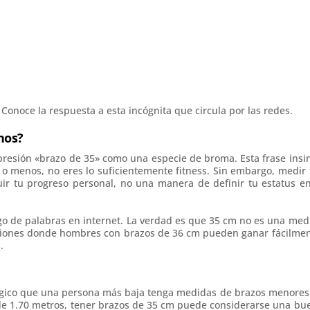
onoce la respuesta a esta incógnita que circula por las redes.
nos?
presión «brazo de 35» como una especie de broma. Esta frase insi
 o menos, no eres lo suficientemente fitness. Sin embargo, medir 
r tu progreso personal, no una manera de definir tu estatus en
go de palabras en internet. La verdad es que 35 cm no es una med
iciones donde hombres con brazos de 36 cm pueden ganar fácilmen
.
 lógico que una persona más baja tenga medidas de brazos menores
de 1.70 metros, tener brazos de 35 cm puede considerarse una bu