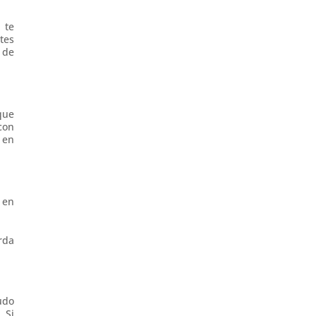
 te
tes
 de
que
con
 en
 en
rda
udo
 Si