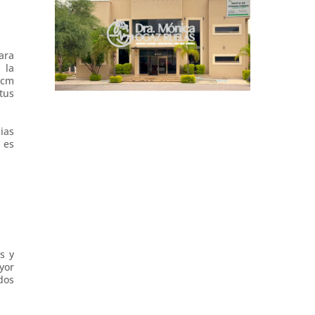
ara
 la
 cm
tus
ias
 es
s y
yor
dos