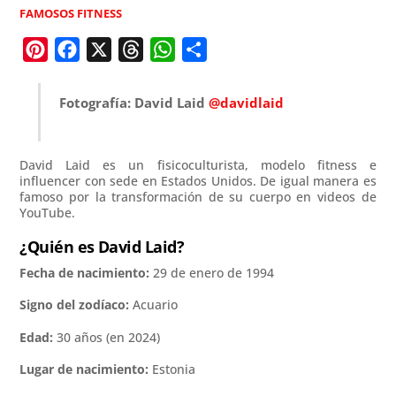
FAMOSOS FITNESS
P
F
X
T
W
C
i
a
h
h
o
n
c
r
a
m
Fotografía: David Laid
@davidlaid
t
e
e
t
p
e
b
a
s
a
David Laid es un fisicoculturista, modelo fitness e
r
o
d
A
r
influencer con sede en Estados Unidos. De igual manera es
e
o
s
p
t
famoso por la transformación de su cuerpo en videos de
YouTube.
s
k
p
i
¿Quién es David Laid?
t
r
Fecha de nacimiento:
29 de enero de 1994
Signo del zodíaco:
Acuario
Edad:
30 años (en 2024)
Lugar de nacimiento:
Estonia