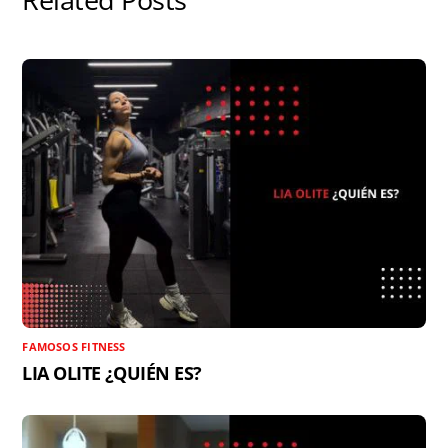
Related Posts
t
r
FAMOSOS FITNESS
LIA OLITE ¿QUIÉN ES?