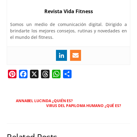
Revista Vida Fitness
Somos un medio de comunicación digital. Dirigido a
brindarte los mejores consejos, rutinas y novedades en
el mundo del fitness.
P
F
X
T
W
C
i
a
h
h
o
n
c
r
a
m
t
e
e
t
p
ANNABEL LUCINDA ¿QUIÉN ES?
VIRUS DEL PAPILOMA HUMANO ¿QUÉ ES?
e
b
a
s
a
r
o
d
A
r
e
o
s
p
t
s
k
p
i