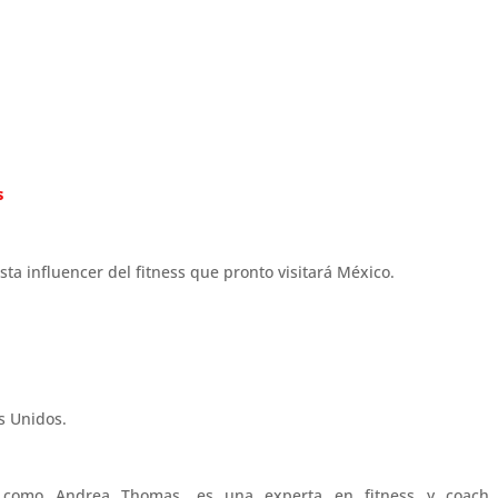
s
 influencer del fitness que pronto visitará México.
s Unidos.
 como Andrea Thomas, es una experta en fitness y coach