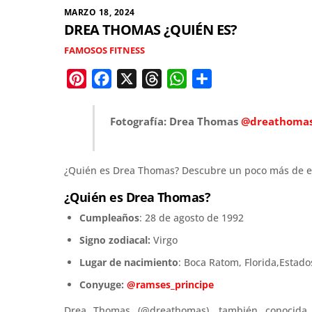
MARZO 18, 2024
DREA THOMAS ¿QUIÉN ES?
FAMOSOS FITNESS
P
F
X
T
W
C
i
a
h
h
o
n
c
r
a
m
Fotografía: Drea Thomas
@dreathoma
t
e
e
t
p
e
b
a
s
a
¿Quién es Drea Thomas? Descubre un poco más de esta
r
o
d
A
r
e
o
s
p
t
¿Quién es Drea Thomas?
s
k
p
i
Cumpleaños
: 28 de agosto de 1992
t
r
Signo zodiacal:
Virgo
Lugar de nacimiento
: Boca Ratom, Florida,Estado
Conyuge:
@ramses_principe
Drea Thomas (@dreathomas), también conocida