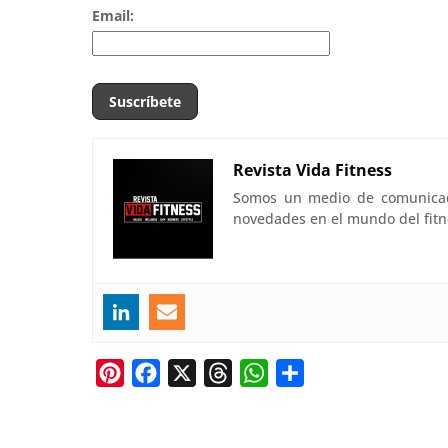
Email:
Revista Vida Fitness
Somos un medio de comunicació
novedades en el mundo del fitn
P
F
X
T
W
C
i
a
h
h
o
n
c
r
a
m