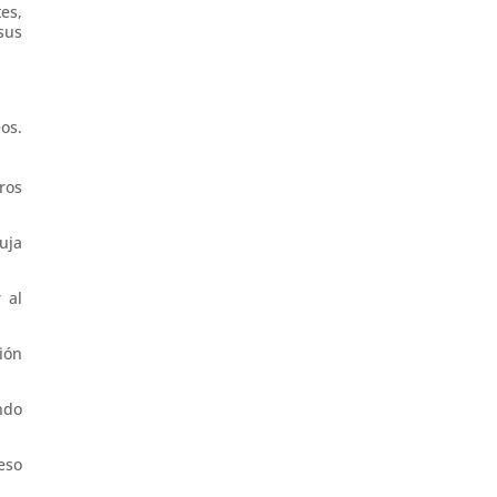
es,
sus
os.
ros
uja
 al
ión
ndo
eso