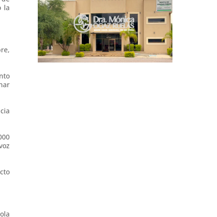
 la
re,
nto
nar
cia
000
voz
cto
ola