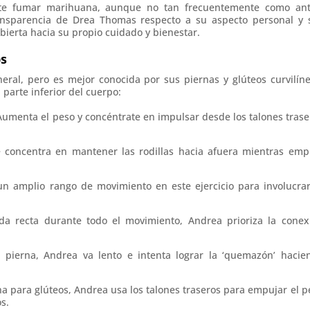
ite fumar marihuana, aunque no tan frecuentemente como ant
ransparencia de Drea Thomas respecto a su aspecto personal y 
bierta hacia su propio cuidado y bienestar.
ps
ral, pero es mejor conocida por sus piernas y glúteos curvilíne
 parte inferior del cuerpo:
umenta el peso y concéntrate en impulsar desde los talones trase
se concentra en mantener las rodillas hacia afuera mientras emp
n amplio rango de movimiento en este ejercicio para involucrar
a recta durante todo el movimiento, Andrea prioriza la conex
pierna, Andrea va lento e intenta lograr la ‘quemazón’ hacie
 para glúteos, Andrea usa los talones traseros para empujar el p
s.