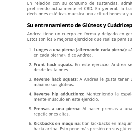
En relación con su consumo de sustancias, adm
prefiriendo actualmente el CBD. En general, la t
decisiones estéticas muestra una actitud honesta y a
Su entrenamiento de Glúteos y Cuádrice
Andrea tiene un cuerpo en forma y delgado en gene
Estos son los 6 mejores ejercicios que realiza para su
Lunges a una pierna (alternando cada pierna):
«A
en cada pierna», dice Andrea.
Front hack squats
: En este ejercicio, Andrea 
desde los talones.
Reverse hack squats:
A Andrea le gusta tener u
máximo sus glúteos.
Reverse hip adductions:
Manteniendo la espald
mente-músculo en este ejercicio.
Prensas a una pierna:
Al hacer prensas a una 
repeticiones altas.
Kickbacks en máquina:
Con kickbacks en máquina
hacia arriba. Esto pone más presión en sus glúteo