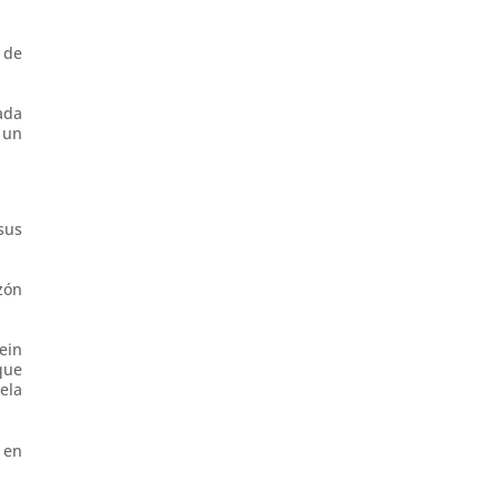
 de
ada
 un
sus
zón
ein
que
ela
 en