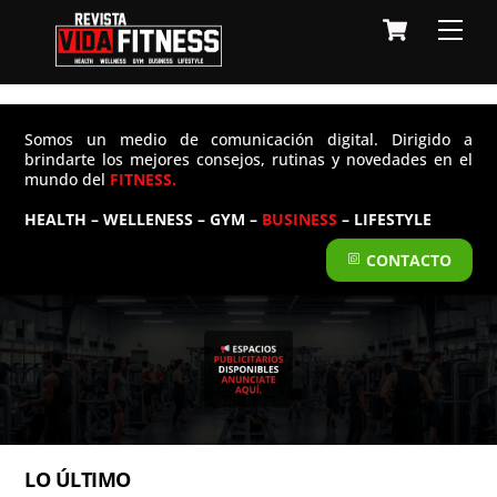
Skip
Cart
Men
to
content
Somos un medio de comunicación digital. Dirigido a
brindarte los mejores consejos, rutinas y novedades en el
mundo del
FITNESS.
HEALTH – WELLENESS – GYM –
BUSINESS
– LIFESTYLE
CONTACTO
LO ÚLTIMO