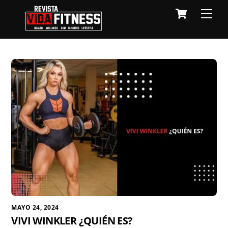
Skip
Cart
Men
to
content
MAYO 24, 2024
VIVI WINKLER ¿QUIÉN ES?