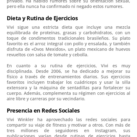
privado. Ha habido rumores sobre su orientación sexual,
pero ella nunca ha confirmado ni negado estos rumores.
Dieta y Rutina de Ejercicios
Vivi sigue una estricta dieta que incluye una mezcla
equilibrada de proteínas, grasas y carbohidratos, con un
toque de condimentos tradicionales brasileños. Su plato
favorito es el arroz integral con pollo y ensalada, y también
disfruta de «Ovos Mexidos», un plato mexicano de huevos
revueltos con salsa de tomate y cebolla.
En cuanto a su rutina de ejercicios, Vivi es muy
disciplinada. Desde 2006, se ha dedicado a mejorar su
físico a través de entrenamientos diarios. Sus ejercicios
favoritos incluyen trabajar los cuádriceps y usar la silla
extensora y la máquina de sentadillas para fortalecer su
cuerpo. Además, complementa su régimen con ejercicios al
aire libre y carreras por su vecindario.
Presencia en Redes Sociales
Vivi Winkler ha aprovechado las redes sociales para
compartir su viaje de fitness y motivar a otros. Con más de
tres millones de seguidores en Instagram, sus
publicaciones varían desde rutinas de ejercicios hasta