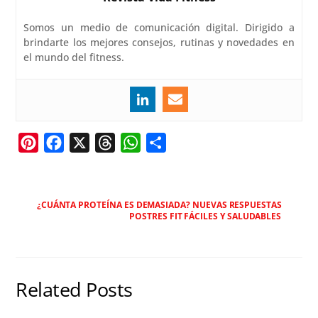
Somos un medio de comunicación digital. Dirigido a
brindarte los mejores consejos, rutinas y novedades en
el mundo del fitness.
P
F
X
T
W
C
i
a
h
h
o
n
c
r
a
m
t
e
e
t
p
¿CUÁNTA PROTEÍNA ES DEMASIADA? NUEVAS RESPUESTAS
POSTRES FIT FÁCILES Y SALUDABLES
e
b
a
s
a
r
o
d
A
r
e
o
s
p
t
s
k
p
i
Related Posts
t
r