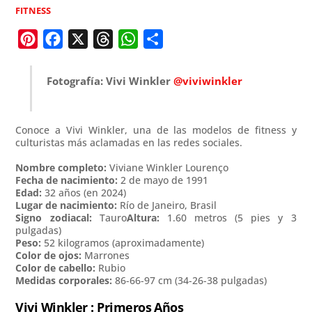
FITNESS
P
F
X
T
W
C
i
a
h
h
o
n
c
r
a
m
Fotografía: Vivi Winkler
@viviwinkler
t
e
e
t
p
e
b
a
s
a
Conoce a Vivi Winkler, una de las modelos de fitness y
r
o
d
A
r
culturistas más aclamadas en las redes sociales.
e
o
s
p
t
Nombre completo:
Viviane Winkler Lourenço
s
k
p
i
Fecha de nacimiento:
2 de mayo de 1991
Edad:
32 años (en 2024)
t
r
Lugar de nacimiento:
Río de Janeiro, Brasil
Signo zodiacal:
Tauro
Altura:
1.60 metros (5 pies y 3
pulgadas)
Peso:
52 kilogramos (aproximadamente)
Color de ojos:
Marrones
Color de cabello:
Rubio
Medidas corporales:
86-66-97 cm (34-26-38 pulgadas)
Vivi Winkler : Primeros Años